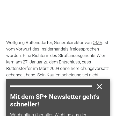
Wolfgang Ruttensdorfer, Generaldirektor von
OMV
, ist
vom Vorwurf des Insiderhandels freigesprochen
worden. Eine Richterin des Straflandesgerichts Wien
kam am 27. Januar zu dem Entschluss, dass
Ruttenstorfer im März 2009 ohne Bereichungsvorsatz
gehandelt habe. Sein Kaufentscheidung sei nicht
abhängig gewesen vom Wissen über einen
möglicherweise bevorstehenden MOL-Deal. Zwar
habe Ruttenstorfer über Insiderinformation verfügt,
Mit dem SP+ Newsletter geht's
diese aber nicht dazu genutzt, um sich zu bereichern.
schneller!
Alleiniger Grund war nach Ansicht der Gerichts das
langfristige Vergütungsprogramm für Vorstände
Wöchentlich über alles Wichtige aus der