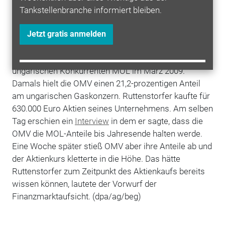
gewesen, das am Kauftag fixiert wurde. Staatsanwalt
Tankstellenbranche informiert bleiben.
Michael Schön hat bereits volle Berufung gegen das
Urteil
des Straflandesgerichts Wien eingelegt.
Jetzt gratis anmelden
Hintergrund
In dem Fall geht es um einen Aktienkauf
Ruttenstorfers kurz vor dem Ausstieg der OMV beim
ungarischen Konkurrenten MOL im März 2009.
Damals hielt die OMV einen 21,2-prozentigen Anteil
am ungarischen Gaskonzern. Ruttenstorfer kaufte für
630.000 Euro Aktien seines Unternehmens. Am selben
Tag erschien ein
Interview
in dem er sagte, dass die
OMV die MOL-Anteile bis Jahresende halten werde.
Eine Woche später stieß OMV aber ihre Anteile ab und
der Aktienkurs kletterte in die Höhe. Das hätte
Ruttenstorfer zum Zeitpunkt des Aktienkaufs bereits
wissen können, lautete der Vorwurf der
Finanzmarktaufsicht. (dpa/ag/beg)