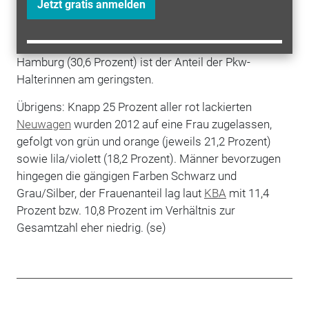
Jetzt gratis anmelden
Im Bundesländervergleich weist 2012 Brandenburg
mit 35,8 Prozent den höchsten Frauenanteil aus,
gefolgt von Schleswig Holstein (34,7 Prozent). In
Hamburg (30,6 Prozent) ist der Anteil der Pkw-
Halterinnen am geringsten.
Übrigens: Knapp 25 Prozent aller rot lackierten
Neuwagen
wurden 2012 auf eine Frau zugelassen,
gefolgt von grün und orange (jeweils 21,2 Prozent)
sowie lila/violett (18,2 Prozent). Männer bevorzugen
hingegen die gängigen Farben Schwarz und
Grau/Silber, der Frauenanteil lag laut
KBA
mit 11,4
Prozent bzw. 10,8 Prozent im Verhältnis zur
Gesamtzahl eher niedrig. (se)