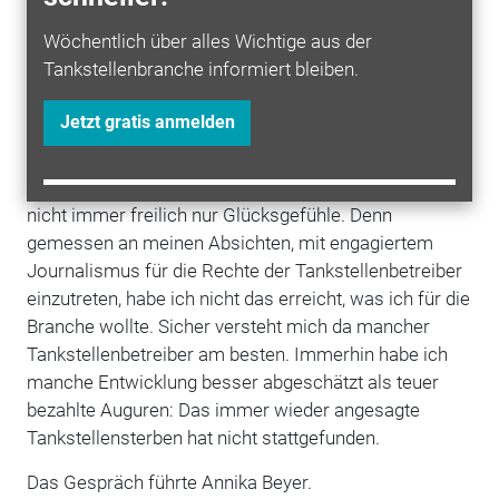
kam da zur rechten Zeit und damals von den rechten
Leuten.
Wöchentlich über alles Wichtige aus der
Tankstellenbranche informiert bleiben.
Was hat Ihnen eigentlich mehr Spaß gemacht:
Tankstellenbetreiber oder Chefredakteur?
Jetzt gratis anmelden
Mein Beruf ist der Journalismus. Dass ich in die
Tankstellenbranche geraten bin, betrachte ich als eine
Fügung, der ich immer noch viel abgewinnen kann –
nicht immer freilich nur Glücksgefühle. Denn
gemessen an meinen Absichten, mit engagiertem
Journalismus für die Rechte der Tankstellenbetreiber
einzutreten, habe ich nicht das erreicht, was ich für die
Branche wollte. Sicher versteht mich da mancher
Tank­stellenbetreiber am besten. Immerhin habe ich
manche Entwicklung besser abgeschätzt als teuer
bezahlte Auguren: Das immer wieder angesagte
Tankstellensterben hat nicht stattgefunden.
Das Gespräch führte Annika Beyer.