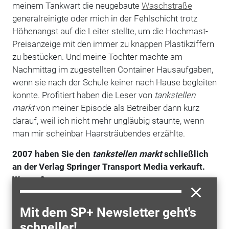
meinem Tankwart die neugebaute
Waschstraße
generalreinigte oder mich in der Fehlschicht trotz
Höhenangst auf die Leiter stellte, um die Hochmast-
Preisanzeige mit den immer zu knappen Plastikziffern
zu bestücken. Und meine Tochter machte am
Nachmittag im zugestellten Container Hausaufgaben,
wenn sie nach der Schule keiner nach Hause begleiten
konnte. Profitiert haben die Leser von
tankstellen
markt
von meiner Episode als Betreiber dann kurz
darauf, weil ich nicht mehr ungläubig staunte, wenn
man mir scheinbar Haarsträubendes erzählte.
2007 haben Sie den
tankstellen markt
schließlich
an der Verlag Springer Transport Media verkauft.
Warum?
Ich hatte nie ernsthaft einen Verkauf erwogen, bis mir
nach einem Infarkt im Auge die Arbeit am Bildschirm
Mit dem SP+ Newsletter geht's
zunehmend Mühe machte. Das Angebot von Springer
schneller!