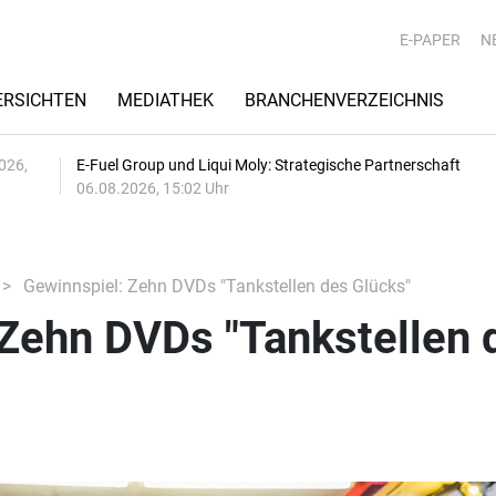
E-PAPER
N
RSICHTEN
MEDIATHEK
BRANCHENVERZEICHNIS
026,
E-Fuel Group und Liqui Moly: Strategische Partnerschaft
06.08.2026, 15:02 Uhr
Gewinnspiel: Zehn DVDs "Tankstellen des Glücks"
 Zehn DVDs "Tankstellen 