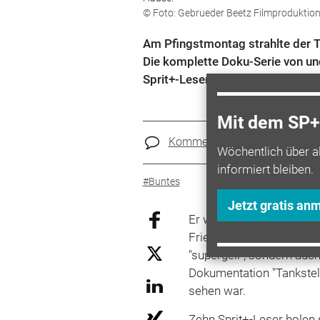
© Foto: Gebrueder Beetz Filmprodukti
Am Pfingstmontag strahlte der TV
Die komplette Doku-Serie von un
Sprit+-Lesern nach Hause.
Mit dem SP+ 
Kommentare
Teilen
Wöchentlich über a
informiert bleiben.
#Buntes
Jetzt gratis an
Er war das vollbärtige G
Friedrich Liechtenstein. 
"supergeil“, sondern auc
Dokumentation "Tankstell
sehen war.
Zehn Sprit+-Leser holen s