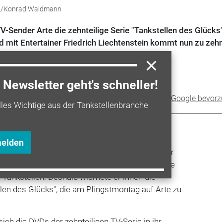
on/Konrad Waldmann
-Sender Arte die zehnteilige Serie "Tankstellen des Glücks
d mit Entertainer Friedrich Liechtenstein kommt nun zu zeh
Newsletter geht's schneller!
Sprit+ bei Google bevor
lles Wichtige aus der Tankstellenbranche
melden
esicht der skurrilen Edeka-Werbung: der Künstler
Der Entertainer findet aber nicht nur Supermärkte
h Tankstellen. Deshalb widmete er ihnen die
en des Glücks", die am Pfingstmontag auf Arte zu
ich die DVDs der zehnteiligen TV-Serie in ihr