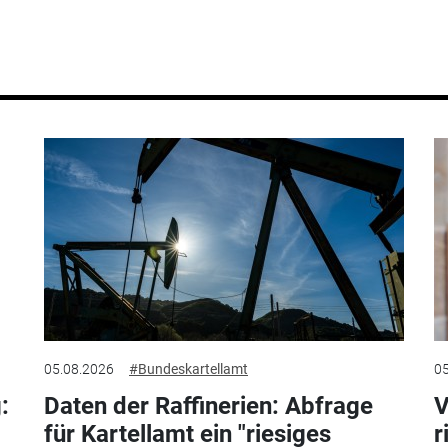
05.08.2026
#Bundeskartellamt
05
:
Daten der Raffinerien: Abfrage
V
für Kartellamt ein "riesiges
r