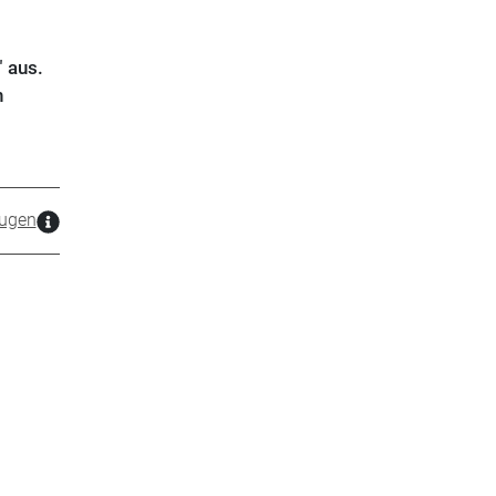
" aus.
n
zugen