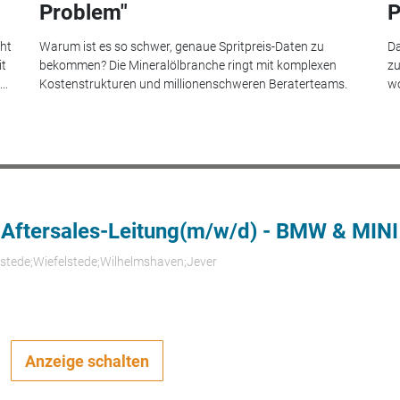
Problem"
P
eht
Warum ist es so schwer, genaue Spritpreis-Daten zu
Da
it
bekommen? Die Mineralölbranche ringt mit komplexen
zu
..
Kostenstrukturen und millionenschweren Beraterteams.
wo
 Aftersales-Leitung(m/w/d) - BMW & MINI
rstede;Wiefelstede;Wilhelmshaven;Jever
Anzeige schalten