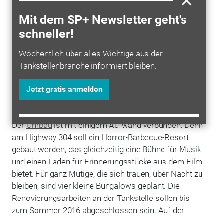
Auf den Kultfilm folgten weitere Remakes, zuletzt
2013 „Texas Chainsaw 3D“, während der Schauplatz,
Mit dem SP+ Newsletter geht's
eine Tankstelle im texanischen Bastrop, langsam
schneller!
verfiel. Wie das Wochenmagazin Spiegel kürzlich
berichtete, kaufte Geschäftsmann und Fan Roy Rose
Wöchentlich über alles Wichtige aus der
aus Ohio im Frühjahr 2015 das Gebäude. Aus dem
Tankstellenbranche informiert bleiben.
Haus soll nun ein Mekka für die Kultfilm-Fans und
Barbecue-Liebhaber werden.
Jetzt gratis anmelden
Essen, schlafen, gruseln
Der
Umbau
ist mit einigem Aufwand verbunden: Denn
am Highway 304 soll ein Horror-Barbecue-Resort
gebaut werden, das gleichzeitig eine Bühne für Musik
und einen ­Laden für Erinnerungs­stücke aus dem Film
bietet. Für ganz Mutige, die sich trauen, über Nacht zu
bleiben, sind vier kleine Bungalows geplant. Die
Renovierungsarbeiten an der Tankstelle sollen bis
zum Sommer 2016 abgeschlossen sein. Auf der