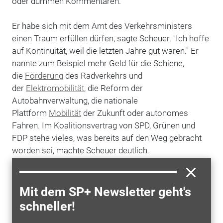
oder dummen Kommentaren.
Er habe sich mit dem Amt des Verkehrsministers
einen Traum erfüllen dürfen, sagte Scheuer. "Ich hoffe
auf Kontinuität, weil die letzten Jahre gut waren." Er
nannte zum Beispiel mehr Geld für die Schiene,
die
Förderung
des Radverkehrs und
der
Elektromobilität
, die Reform der
Autobahnverwaltung, die nationale
Plattform
Mobilität
der Zukunft oder autonomes
Fahren. Im Koalitionsvertrag von SPD, Grünen und
FDP stehe vieles, was bereits auf den Weg gebracht
worden sei, machte Scheuer deutlich.
Die
Pkw-Maut
– ein CSU-Prestigeprojekt – war im
Juni 2019 vom Europäischen Gerichtshof (
EuGH
) als
Mit dem SP+ Newsletter geht's
rechtswidrig gestoppt worden. Die vorgesehenen
schneller!
Betreiber fordern 560 Millionen Euro
Schadenersatz
,