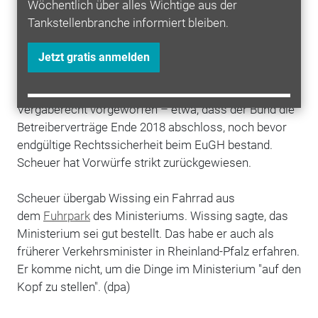
nachdem der Bund die Verträge nach
Wöchentlich über alles Wichtige aus der
dem
Urteil
kündigte. Dazu läuft ein Schiedsverfahren.
Tankstellenbranche informiert bleiben.
Das Verkehrsministerium weist die Forderungen
zurück und sieht keinen Grund für Schadenersatz. Im
Jetzt gratis anmelden
Untersuchungsausschuss hatte die Opposition
Scheuer schwere Verstöße gegen Haushalts- und
Vergaberecht vorgeworfen – etwa, dass der Bund die
Betreiberverträge Ende 2018 abschloss, noch bevor
endgültige Rechtssicherheit beim EuGH bestand.
Scheuer hat Vorwürfe strikt zurückgewiesen.
Scheuer übergab Wissing ein Fahrrad aus
dem
Fuhrpark
des Ministeriums. Wissing sagte, das
Ministerium sei gut bestellt. Das habe er auch als
früherer Verkehrsminister in Rheinland-Pfalz erfahren.
Er komme nicht, um die Dinge im Ministerium "auf den
Kopf zu stellen". (dpa)