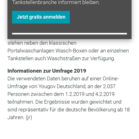
Tankstellenbranche informiert bleiben.
frühlingshafte Februar-Wochenende in diesem Jahr
gehe als das stärkste Autowasch-Wochenende in die
Jetzt gratis anmelden
bisherige Firmengeschichte ein. Die Star-Tankstellen
bieten effiziente Waschprogramme mit fahrzeug- und
ressourcenschonender
Technik
. Je nach Standort
stehen neben den klassischen
Portalwaschanlagen Wasch-Boxen oder an einzelnen
Tankstellen auch Waschstraßen zur Verfügung.
Informationen zur Umfrage 2019
Die verwendeten Daten beruhen auf einer Online-
Umfrage von Yougov Deutschland, an der 2.037
Personen zwischen dem 1.2.2019 und 4.2.2019
teilnahmen. Die Ergebnisse wurden gewichtet und
sind repräsentativ für die deutsche Bevölkerung ab 18
Jahren. (jr)