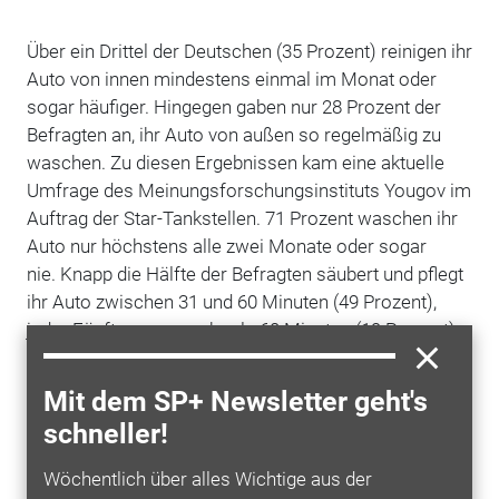
Über ein Drittel der Deutschen (35 Prozent) reinigen ihr
Auto von innen mindestens einmal im Monat oder
sogar häufiger. Hingegen gaben nur 28 Prozent der
Befragten an, ihr Auto von außen so regelmäßig zu
waschen. Zu diesen Ergebnissen kam eine aktuelle
Umfrage des Meinungsforschungsinstituts Yougov im
Auftrag der Star-Tankstellen. 71 Prozent waschen ihr
Auto nur höchstens alle zwei Monate oder sogar
nie. Knapp die Hälfte der Befragten säubert und pflegt
ihr Auto zwischen 31 und 60 Minuten (49 Prozent),
jeder Fünfte sogar mehr als 60 Minuten (19 Prozent).
Seit Jahren investiert
Orlen
Deutschland in diesen
Mit dem SP+ Newsletter geht's
Bereich und bietet – im Verhältnis zur
schneller!
Tankstellenanzahl – das größte
Autowaschanlagennetz an ihren Star-Tankstellen an,
Wöchentlich über alles Wichtige aus der
heißt es in einer Pressemitteilung. Das erste