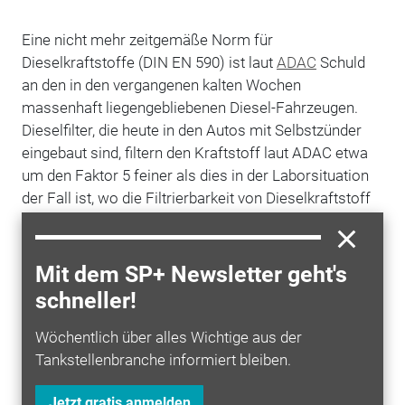
Eine nicht mehr zeitgemäße Norm für
Dieselkraftstoffe (DIN EN 590) ist laut
ADAC
Schuld
an den in den vergangenen kalten Wochen
massenhaft liegengebliebenen Diesel-Fahrzeugen.
Dieselfilter, die heute in den Autos mit Selbstzünder
eingebaut sind, filtern den Kraftstoff laut ADAC etwa
um den Faktor 5 feiner als dies in der Laborsituation
der Fall ist, wo die Filtrierbarkeit von Dieselkraftstoff
und damit auch die Funktionsfähigkeit des Kraftstoffs
bei Minusgraden ermittelt wird. Aus diesem Grund
blieben Paraffinkristalle (Wachs), die sich bei niedrigen
Mit dem SP+ Newsletter geht's
Temperaturen im Dieselkraftstoff bilden, in den
schneller!
modernen, feineren Filtern hängen. "Der Kraftstoff,
beziehungsweise dessen Normierung, passt also
Wöchentlich über alles Wichtige aus der
nicht zu den neuen Filtern", heißt es in einer
Tankstellenbranche informiert bleiben.
Clubmitteilung. Die Folge: Der Filter verstopft, auch
viele
Neuwagen
mit modernen Filtersystemen bleiben
Jetzt gratis anmelden