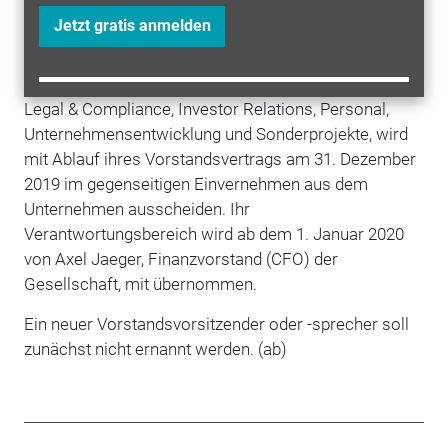
Geschäftsleitung der Business Unit Automation &
Jetzt gratis anmelden
Electrification Solutions bei Bosch Rexroth.
Karoline Kalb, Vorstandsmitglied für die Bereiche
Legal & Compliance, Investor Relations, Personal,
Unternehmensentwicklung und Sonderprojekte, wird
mit Ablauf ihres Vorstandsvertrags am 31. Dezember
2019 im gegenseitigen Einvernehmen aus dem
Unternehmen ausscheiden. Ihr
Verantwortungsbereich wird ab dem 1. Januar 2020
von Axel Jaeger, Finanzvorstand (CFO) der
Gesellschaft, mit übernommen.
Ein neuer Vorstandsvorsitzender oder -sprecher soll
zunächst nicht ernannt werden. (ab)