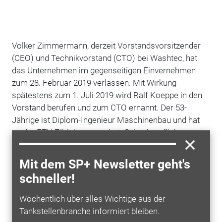
Volker Zimmermann, derzeit Vorstandsvorsitzender
(CEO) und Technikvorstand (CTO) bei Washtec, hat
das Unternehmen im gegenseitigen Einvernehmen
zum 28. Februar 2019 verlassen. Mit Wirkung
spätestens zum 1. Juli 2019 wird Ralf Koeppe in den
Vorstand berufen und zum CTO ernannt. Der 53-
Jährige ist Diplom-Ingenieur Maschinenbau und hat
an der ETH Zürich promoviert. Seine beruflichen
Stationen waren wissenschaftlicher Mitarbeiter am
Institut für Robotik und Mechatronik des Deutschen
Mit dem SP+ Newsletter geht's
Zentrums für Luft- und Raumfahrt, Leiter Forschung &
schneller!
Entwicklung bei Kuka Roboter und Mitglied der
Geschäftsleitung bei Kuka Laboratories. Zuletzt war
Wöchentlich über alles Wichtige aus der
er seit 2014 Vice President Engineering &
Tankstellenbranche informiert bleiben.
Manufacturing und seit 2017 CTO und Mitglied der