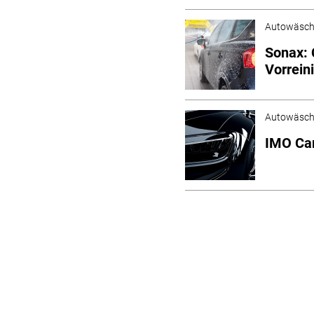
Autowäsc
Sonax: 
Vorrein
Autowäsc
IMO Car