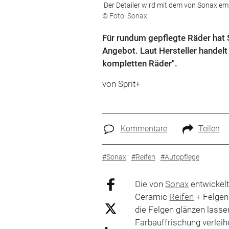
Der Detailer wird mit dem von Sonax emp
© Foto: Sonax
Für rundum gepflegte Räder hat 
Angebot. Laut Hersteller handelt 
kompletten Räder".
von Sprit+
Kommentare
Teilen
#Sonax
#Reifen
#Autopflege
Die von
Sonax
entwickel
Ceramic
Reifen
+ Felgen 
die Felgen glänzen lasse
Farbauffrischung verlei