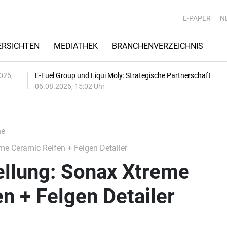
E-PAPER
N
RSICHTEN
MEDIATHEK
BRANCHENVERZEICHNIS
026,
E-Fuel Group und Liqui Moly: Strategische Partnerschaft
06.08.2026, 15:02 Uhr
he
me Ceramic Reifen + Felgen Detailer
ellung: Sonax Xtreme
n + Felgen Detailer