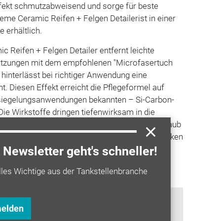
fekt schmutzabweisend und sorge für beste
eme Ceramic Reifen + Felgen Detailerist in einer
e erhältlich.
 Reifen + Felgen Detailer entfernt leichte
utzungen mit dem empfohlenen "Microfasertuch
hinterlässt bei richtiger Anwendung eine
t. Diesen Effekt erreicht die Pflegeformel auf
rsiegelungsanwendungen bekannten – Si-Carbon-
ie Wirkstoffe dringen tiefenwirksam in die
eugen einen Schutzschild gegen Salze, Bremsstaub
ei erhalte die Gummioberfläche der Reifenflanken
kt. Dieser schützt die Reifen vor vorzeitiger
Newsletter geht's schneller!
 und sorgt auch für ein matt-schwarzes
lles Wichtige aus der Tankstellenbranche
melden