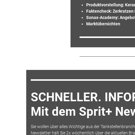
Produktvorstellung: Ker
Faktencheck: Zerkratzen 
Sonax-Academy: Angebote
Marktübersichten
SCHNELLER. INFO
Mit dem Sprit+ New
Sie wollen über alles Wichtige aus der Tankstellenbranch
Newsletter hält Sie 2x wöchentlich über die aktuellen 