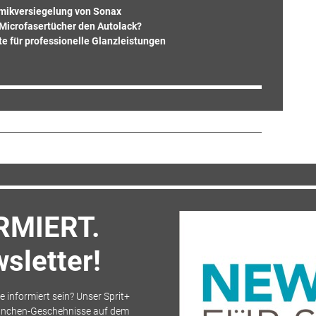
amikversiegelung von Sonax
Microfasertücher den Autolack?
 für professionelle Glanzleistungen
RMIERT.
sletter!
e informiert sein? Unser Sprit+
Branchen-Geschehnisse auf dem