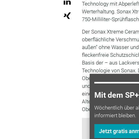
Technology mit Abperlef
Werterhaltung. Sonax Xtr
750-Milliliter-Sprühflasch
Der Sonax Xtreme Ceramic
oberflächliche Verschm
außen" ohne Wasser und 
fleckenfreie Schutzschich
Basis der – aus Lackve
Technologie von Sonax. D
Oberflächen ein und erz
und Straßenschmutz. Dab
eine Kur mit Ceramic-Effe
Mit dem SP+ 
Alterung und Rissbildung
Wöchentlich über a
Oberflächenbild.
informiert bleiben.
Jetzt gratis an