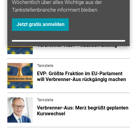
Wöchentlich über alles Wichtige aus der
Tankstellenbranche informiert bleiben.
Mehr zum Thema entdecken
Jetzt gratis anmelden
Tankstelle
Fragen und Antworten: Aus für das
Verbrenner-Aus? – Koalition uneinig
Tankstelle
EVP: Größte Fraktion im EU-Parlament
will Verbrenner-Aus rückgängig machen
Tankstelle
Verbrenner-Aus: Merz begrüßt geplanten
Kurswechsel