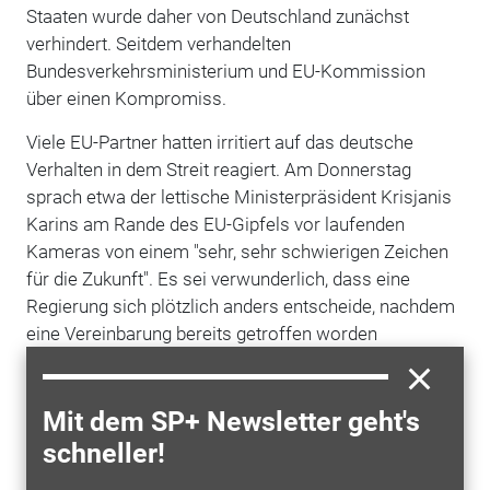
Staaten wurde daher von Deutschland zunächst
verhindert. Seitdem verhandelten
Bundesverkehrsministerium und EU-Kommission
über einen Kompromiss.
Viele EU-Partner hatten irritiert auf das deutsche
Verhalten in dem Streit reagiert. Am Donnerstag
sprach etwa der lettische Ministerpräsident Krisjanis
Karins am Rande des EU-Gipfels vor laufenden
Kameras von einem "sehr, sehr schwierigen Zeichen
für die Zukunft". Es sei verwunderlich, dass eine
Regierung sich plötzlich anders entscheide, nachdem
eine Vereinbarung bereits getroffen worden
sei. Karins warnte: "Die gesamte Architektur der
Entscheidungsfindung würde auseinanderfallen, wenn
wir das alle tun würden." Hinter vorgehaltener Hand
Mit dem SP+ Newsletter geht's
äußerten sich Diplomaten in Brüssel deutlicher. Sie
schneller!
werfen Deutschland einen Vertrauensbruch vor.