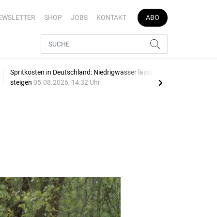
EWSLETTER
SHOP
JOBS
KONTAKT
ABO
Spritkosten in Deutschland: Niedrigwasser lässt Preise
Date
steigen
05.08.2026, 14:32 Uhr
Pro