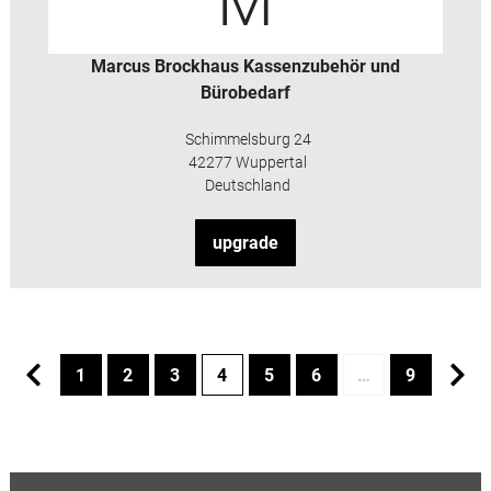
M
Marcus Brockhaus Kassenzubehör und
Bürobedarf
Schimmelsburg 24
42277 Wuppertal
Deutschland
upgrade
1
2
3
4
5
6
…
9