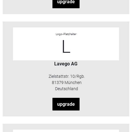
upgrade
Logo-Platzhalter
L
Lavego AG
Zielstattstr. 10/Rgb.
81379 München
Deutschland
upgrade