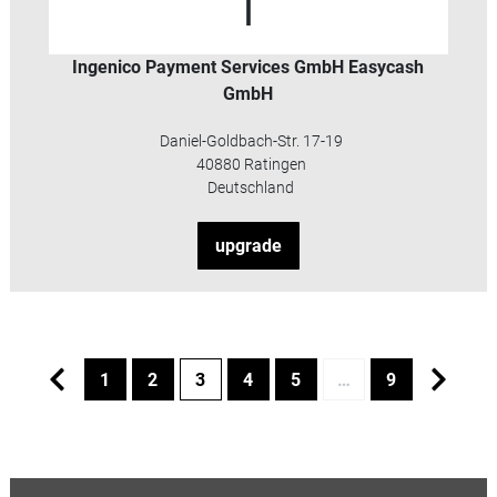
I
Ingenico Payment Services GmbH Easycash
GmbH
Daniel-Goldbach-Str. 17-19
40880 Ratingen
Deutschland
upgrade
1
2
3
4
5
…
9