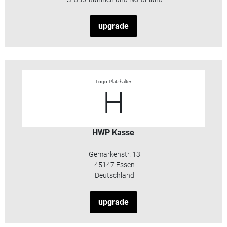
upgrade
Logo-Platzhalter
H
HWP Kasse
Gemarkenstr. 13
45147 Essen
Deutschland
upgrade