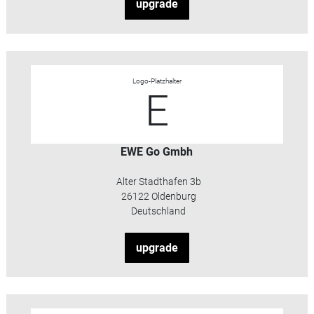
upgrade
Logo-Platzhalter
E
EWE Go Gmbh
Alter Stadthafen 3b
26122 Oldenburg
Deutschland
upgrade