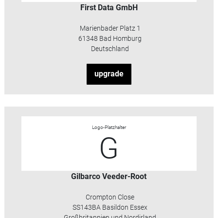
First Data GmbH
Marienbader Platz 1
61348 Bad Homburg
Deutschland
upgrade
Logo-Platzhalter
G
Gilbarco Veeder-Root
Crompton Close
SS143BA Basildon Essex
Großbritannien und Nordirland