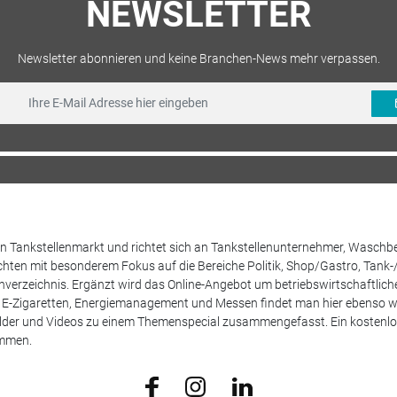
NEWSLETTER
Newsletter abonnieren und keine Branchen-News mehr verpassen.
 den Tankstellenmarkt und richtet sich an Tankstellenunternehmer, Waschb
hten mit besonderem Fokus auf die Bereiche Politik, Shop/Gastro, Tank-
henverzeichnis. Ergänzt wird das Online-Angebot um betriebswirtschaftlic
E-Zigaretten, Energiemanagement und Messen findet man hier ebenso wie
Bilder und Videos zu einem Themenspecial zusammengefasst. Ein kostenlos
ammen.