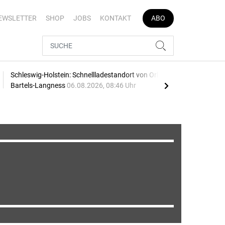
EWSLETTER
SHOP
JOBS
KONTAKT
ABO
Schleswig-Holstein: Schnellladestandort von Orlen und
Vier
Bartels-Langness
06.08.2026, 08:46 Uhr
05.0