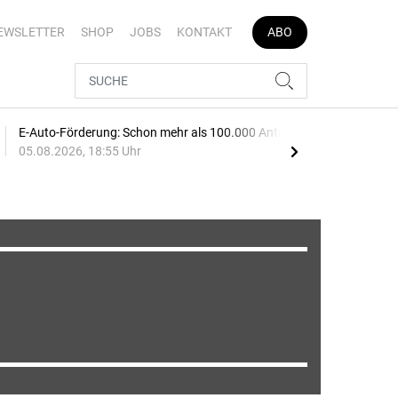
EWSLETTER
SHOP
JOBS
KONTAKT
ABO
E-Auto-Förderung: Schon mehr als 100.000 Anträge
Spri
05.08.2026, 18:55 Uhr
ste