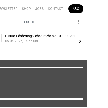
EWSLETTER
SHOP
JOBS
KONTAKT
ABO
E-Auto-Förderung: Schon mehr als 100.000 Anträge
Spri
05.08.2026, 18:55 Uhr
ste