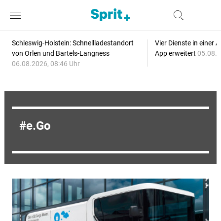
Schleswig-Holstein: Schnellladestandort
Vier Dienste in eine
von Orlen und Bartels-Langness
App erweitert
05.08.2
06.08.2026, 08:46 Uhr
e.Go