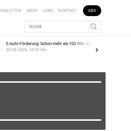
EWSLETTER
SHOP
JOBS
KONTAKT
ABO
E-Auto-Förderung: Schon mehr als 100.000 Anträge
Spri
05.08.2026, 18:55 Uhr
ste