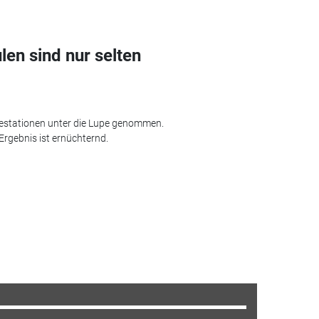
en sind nur selten
destationen unter die Lupe genommen.
 Ergebnis ist ernüchternd.