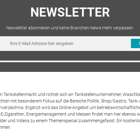
NEWSLETTER
Newsletter abonnieren und keine Branchen-News mehr verpassen.
 den Tankstellenmarkt und richtet sich an Tankstellenunternehmer, Waschb
hten mit besonderem Fokus auf die Bereiche Politik, Shop/Gastro, Tank-
henverzeichnis. Ergänzt wird das Online-Angebot um betriebswirtschaftlic
E-Zigaretten, Energiemanagement und Messen findet man hier ebenso wie
Bilder und Videos zu einem Themenspecial zusammengefasst. Ein kostenlos
ammen.