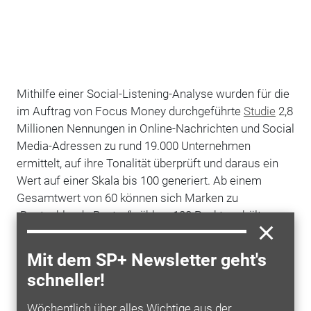
Mithilfe einer Social-Listening-Analyse wurden für die
im Auftrag von Focus Money durchgeführte
Studie
2,8
Millionen Nennungen in Online-Nachrichten und Social
Media-Adressen zu rund 19.000 Unternehmen
ermittelt, auf ihre Tonalität überprüft und daraus ein
Wert auf einer Skala bis 100 generiert. Ab einem
Gesamtwert von 60 können sich Marken zu
„Deutschlands Besten“ zählen. 100 Punkte erhält nur
der jeweilige Branchensieger, der die Benchmark für
die Konkurrenz setzt — darunter auch der
Mit dem SP+ Newsletter geht's
Chemiespezialist
Caramba
in der Kategorie
schneller!
Automobilzubehörproduzenten. Der Chemiespezialist
belgte in diesem Jahr bereits bei der Leserbefragung
Wöchentlich über alles Wichtige aus der