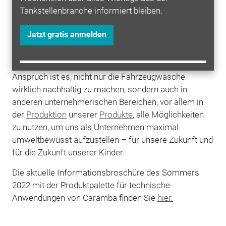
„Best Brands“ von unseren Schwesterredaktionen
Tankstellenbranche informiert bleiben.
Autohaus und asp den zweiten Platz.
Jetzt gratis anmelden
"
Nachhaltigkeit
geht uns alle an und stellt unsere
Gesellschaft weltweit vor große Herausforderungen“,
sagt Reiner Eckhardt, CEO von Caramba. "Unser
Anspruch ist es, nicht nur die Fahrzeugwäsche
wirklich nachhaltig zu machen, sondern auch in
anderen unternehmerischen Bereichen, vor allem in
der
Produktion
unserer
Produkte
, alle Möglichkeiten
zu nutzen, um uns als Unternehmen maximal
umweltbewusst aufzustellen – für unsere Zukunft und
für die Zukunft unserer Kinder.
Die aktuelle Informationsbroschüre des Sommers
2022 mit der Produktpalette für technische
Anwendungen von Caramba finden Sie
hier.