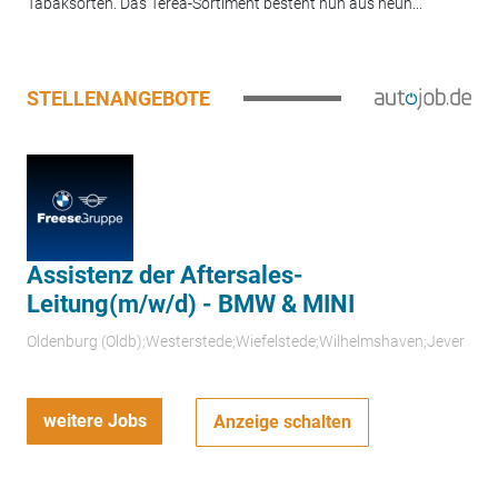
Tabaksorten. Das Terea-Sortiment besteht nun aus neun...
STELLENANGEBOTE
Assistenz der Aftersales-
Leitung(m/w/d) - BMW & MINI
Oldenburg (Oldb);Westerstede;Wiefelstede;Wilhelmshaven;Jever
weitere Jobs
Anzeige schalten