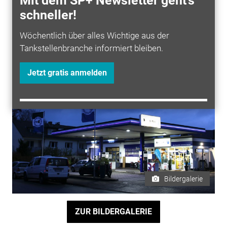
Mit dem SP+ Newsletter geht's
Helga Hänsel nicht mehr mag.
schneller!
(Autorin: Julia Richthammer; Der Artikel erschien in
Sprit+ Ausgabe 4/2020
.)
Wöchentlich über alles Wichtige aus der
Tankstellenbranche informiert bleiben.
Fantankstelle Arminia Bielefeld
Jetzt gratis anmelden
Bildergalerie
ZUR BILDERGALERIE