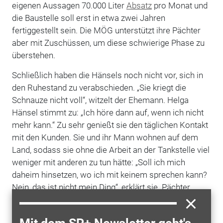
eigenen Aussagen 70.000 Liter
Absatz
pro Monat und
die Baustelle soll erst in etwa zwei Jahren
fertiggestellt sein. Die MÖG unterstützt ihre Pächter
aber mit Zuschüssen, um diese schwierige Phase zu
überstehen.
Schließlich haben die Hänsels noch nicht vor, sich in
den Ruhestand zu verabschieden. „Sie kriegt die
Schnauze nicht voll“, witzelt der Ehemann. Helga
Hänsel stimmt zu: „Ich höre dann auf, wenn ich nicht
mehr kann.“ Zu sehr genießt sie den täglichen Kontakt
mit den Kunden. Sie und ihr Mann wohnen auf dem
Land, sodass sie ohne die Arbeit an der Tankstelle viel
weniger mit anderen zu tun hätte: „Soll ich mich
daheim hinsetzen, wo ich mit keinem sprechen kann?
Nein, das ist nicht mein Ding“, erklärt sie. Pächter
zufrieden, MÖG zufrieden und Verein zufrieden –
diese Zusammenarbeit dauert hoffentlich an, bis