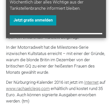
Wöchentlich über alles Wichtige aus der
mit der Geschichte des Nürburgrings und sprach mit
Tankstellenbranche informiert bleiben.
zahlreichen Rennsport-Legenden, darunter die
britischen Fahrer Stirling Moss, Jackie Stewart, Tony
Jetzt gratis anmelden
Dron und Derek Bell. Die Kalenderaufnahmen an sich
sprechen schon Bände, aber jedem Foto wurde auch
noch ein erklärender Kurztext beigefügt.
In der Motorradwelt hat die Milestones-Serie
inzwischen Kultstatus erreicht – mit einer der Gründe,
warum die blonde Britin im Dezember von der
britischen GQ zu einer der heißesten Frauen des
Monats gewählt wurde.
Der Nürburgring-Kalender 2016 ist jetzt im
Internet
auf
www.rachaelclegg.com
erhältlich und kostet rund 35
Euro. Auch können signierte Ausgaben erworben
werden. (tm)