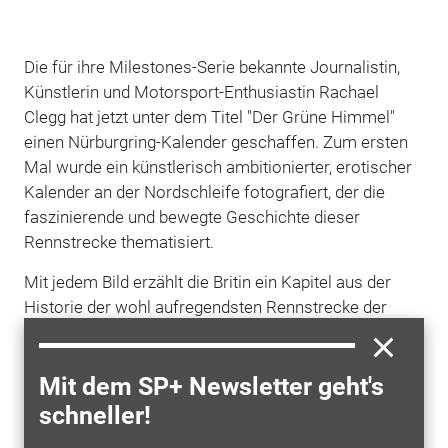
Die für ihre Milestones-Serie bekannte Journalistin,
Künstlerin und Motorsport-Enthusiastin Rachael
Clegg hat jetzt unter dem Titel "Der Grüne Himmel"
einen Nürburgring-Kalender geschaffen. Zum ersten
Mal wurde ein künstlerisch ambitionierter, erotischer
Kalender an der Nordschleife fotografiert, der die
faszinierende und bewegte Geschichte dieser
Rennstrecke thematisiert.
Mit jedem Bild erzählt die Britin ein Kapitel aus der
Historie der wohl aufregendsten Rennstrecke der
Welt. Monat für Monat bewegt sich Der Grüne
Himmel durch die ruhmreiche Vergangenheit der
Mit dem SP+ Newsletter geht's
Nordschleife, sodass ein Kalenderjahr einer 22,8
Kilometer langen Runde entspricht.
schneller!
Mehr als zwei Jahre lang beschäftigte sich die Britin