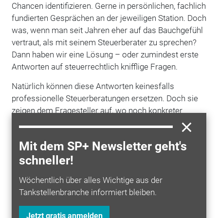
Chancen identifizieren. Gerne in persönlichen, fachlich
fundierten Gesprächen an der jeweiligen Station. Doch
was, wenn man seit Jahren eher auf das Bauchgefühl
vertraut, als mit seinem Steuerberater zu sprechen?
Dann haben wir eine Lösung – oder zumindest erste
Antworten auf steuerrechtlich knifflige Fragen.
Natürlich können diese Antworten keinesfalls
professionelle Steuerberatungen ersetzen. Doch sie
zeigen dem Fragesteller auf, wo noch konkreter
Handlungsbedarf herrscht und welche nächsten
Schritte gemacht werden sollten. Schicken Sie uns
Mit dem SP+ Newsletter geht's
Ihre steuerrechtliche Frage
schneller!
an
tankstellenmarkt@springer.com
– und wir
kontaktieren die Profis. (red)
Wöchentlich über alles Wichtige aus der
Tankstellenbranche informiert bleiben.
Und so läuft das Ganze ab
Jetzt gratis anmelden