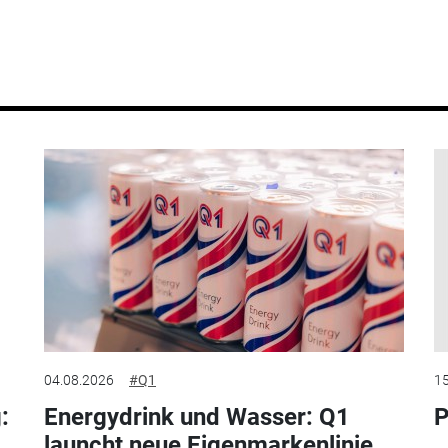
04.08.2026
#Q1
15
:
Energydrink und Wasser: Q1
P
launcht neue Eigenmarkenlinie