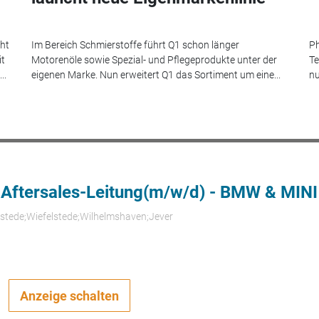
eht
Im Bereich Schmierstoffe führt Q1 schon länger
Ph
it
Motorenöle sowie Spezial- und Pflegeprodukte unter der
Te
..
eigenen Marke. Nun erweitert Q1 das Sortiment um eine...
nu
 Aftersales-Leitung(m/w/d) - BMW & MINI
rstede;Wiefelstede;Wilhelmshaven;Jever
Anzeige schalten