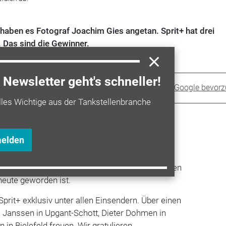
, haben es Fotograf Joachim Gies angetan. Sprit+ hat drei
 Das sind die Gewinner.
Newsletter geht's schneller!
Sprit+ bei Google bevor
lles Wichtige aus der Tankstellenbranche
melden
algiker, Geschichtsfreunde und
 der Bildband „Abgetankt“ von Joachim Gies ein
 auf 61 hoch­wertigen Fotos, was aus Tankstellen
heute geworden ist.
prit+ exklusiv unter allen Einsendern. Über einen
e Janssen in Upgant-Schott, Dieter Dohmen in
in Bielefeld freuen. Wir gratulieren.