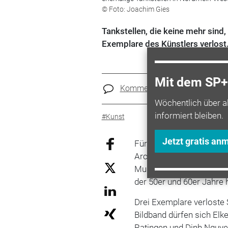
© Foto: Joachim Gies
Tankstellen, die keine mehr sind
Exemplare des Künstlers verlost.
Mit dem SP+ 
Kommentare
Teilen
Wöchentlich über a
informiert bleiben.
#Kunst
Jetzt gratis an
Für alle Tankstellennost
Architekturliebhaber ist
Muss. Der Fotograf zeigt
der 50er und 60er Jahre 
Drei Exemplare verloste S
Bildband dürfen sich Elk
Ratingen und Dinh Nguyen 