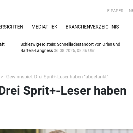
E-PAPER
N
RSICHTEN
MEDIATHEK
BRANCHENVERZEICHNIS
aft
Schleswig-Holstein: Schnellladestandort von Orlen und
Bartels-Langness
06.08.2026, 08:46 Uhr
Gewinnspiel: Drei Sprit+-Leser haben "abgetankt"
Drei Sprit+-Leser haben