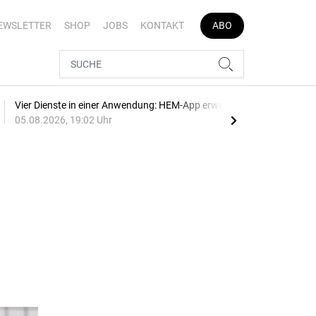
EWSLETTER
SHOP
JOBS
KONTAKT
ABO
Vier Dienste in einer Anwendung: HEM-App erweitert
E-Au
05.08.2026, 19:02 Uhr
05.0