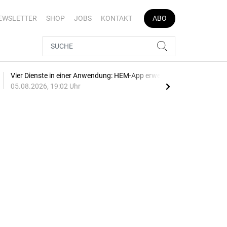
EWSLETTER
SHOP
JOBS
KONTAKT
ABO
Vier Dienste in einer Anwendung: HEM-App erweitert
E-Au
05.08.2026, 19:02 Uhr
05.0