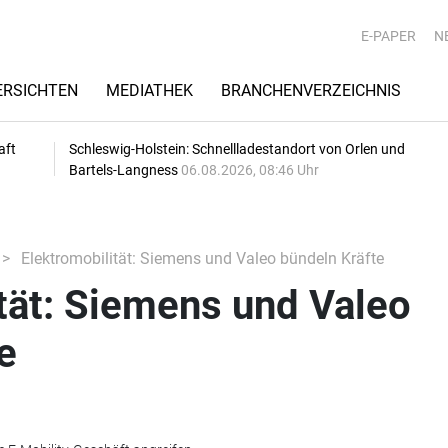
E-PAPER
N
RSICHTEN
MEDIATHEK
BRANCHENVERZEICHNIS
aft
Schleswig-Holstein: Schnellladestandort von Orlen und
Bartels-Langness
06.08.2026, 08:46 Uhr
Elektromobilität: Siemens und Valeo bündeln Kräfte
tät: Siemens und Valeo
e