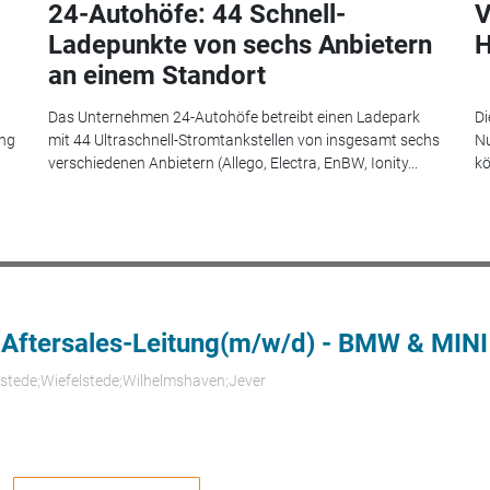
24-Autohöfe: 44 Schnell-
V
Ladepunkte von sechs Anbietern
H
an einem Standort
Das Unternehmen 24-Autohöfe betreibt einen Ladepark
Di
ung
mit 44 Ultraschnell-Stromtankstellen von insgesamt sechs
Nu
verschiedenen Anbietern (Allego, Electra, EnBW, Ionity...
kö
 Aftersales-Leitung(m/w/d) - BMW & MINI
rstede;Wiefelstede;Wilhelmshaven;Jever