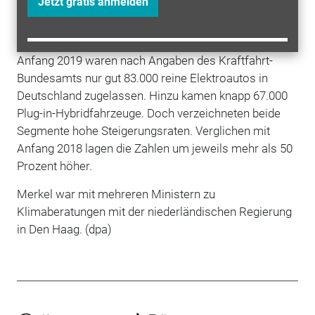
Jetzt gratis anmelden
schnell auf, und man werde 2021 oder 2022 soweit
sein.
Anfang 2019 waren nach Angaben des Kraftfahrt-
Bundesamts nur gut 83.000 reine Elektroautos in
Deutschland zugelassen. Hinzu kamen knapp 67.000
Plug-in-Hybridfahrzeuge. Doch verzeichneten beide
Segmente hohe Steigerungsraten. Verglichen mit
Anfang 2018 lagen die Zahlen um jeweils mehr als 50
Prozent höher.
Merkel war mit mehreren Ministern zu
Klimaberatungen mit der niederländischen Regierung
in Den Haag. (dpa)