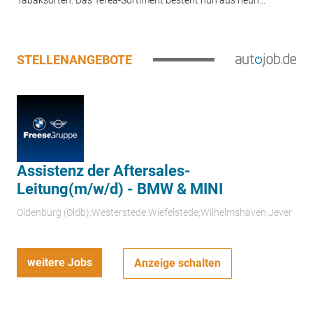
Tabaksorten. Das Terea-Sortiment besteht nun aus neun...
STELLENANGEBOTE
Assistenz der Aftersales-
Leitung(m/w/d) - BMW & MINI
Oldenburg (Oldb);Westerstede;Wiefelstede;Wilhelmshaven;Jever
weitere Jobs
Anzeige schalten