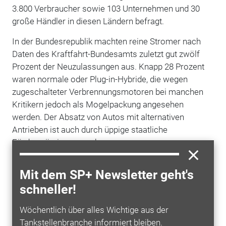
3.800 Verbraucher sowie 103 Unternehmen und 30
große Händler in diesen Ländern befragt.
In der Bundesrepublik machten reine Stromer nach
Daten des Kraftfahrt-Bundesamts zuletzt gut zwölf
Prozent der Neuzulassungen aus. Knapp 28 Prozent
waren normale oder Plug-in-Hybride, die wegen
zugeschalteter Verbrennungsmotoren bei manchen
Kritikern jedoch als Mogelpackung angesehen
werden. Der Absatz von Autos mit alternativen
Antrieben ist auch durch üppige staatliche
Förderprämien gewachsen.
Während aktuelle Besitzer von E- oder
Mit dem SP+ Newsletter geht's
Hybridfahrzeugen oft noch aus höheren
schneller!
Einkommensgruppen stammten, hätten etliche der
künftigen Interessenten auch etwas weniger Geld zur
Wöchentlich über alles Wichtige aus der
Verfügung, so die Autoren in der Zusammenfassung.
Tankstellenbranche informiert bleiben.
Bisher waren Elektroautos meist relativ teuer - neben