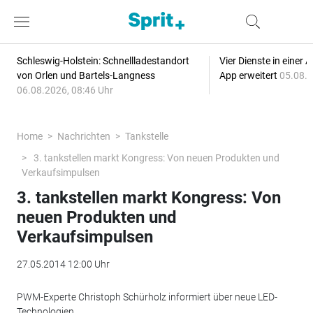
Schleswig-Holstein: Schnellladestandort
Vier Dienste in eine
von Orlen und Bartels-Langness
App erweitert
05.08.2
06.08.2026, 08:46 Uhr
Home
Nachrichten
Tankstelle
3. tankstellen markt Kongress: Von neuen Produkten und
Verkaufsimpulsen
3. tankstellen markt Kongress: Von
neuen Produkten und
Verkaufsimpulsen
27.05.2014 12:00 Uhr
PWM-Experte Christoph Schürholz informiert über neue LED-
Technologien.