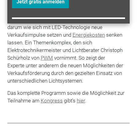
Jetzt gratis anmelden
verzichten sollte.
Ferner geht es am 3. Juli in Oberursel bei Frankfurt,
darum wie sich mit LED-Technologie neue
Verkaufsimpulse setzen und
Energiekosten
senken
lassen. Ein Themenkomplex, den sich
Elektrotechnikermeister und Lichtberater Christoph
Schürholz von
PWM
vornimmt. So zeigt der
Experte unter anderem die neuen Möglichkeiten der
Verkaufsförderung durch den gezielten Einsatz von
unterschiedlichen Lichtsystemen.
Das komplette Programm sowie die Möglichkeit zur
Teilnahme am
Kongress
gibt's
hier
.