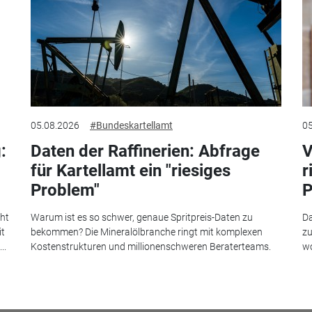
05.08.2026
#Bundeskartellamt
05
:
Daten der Raffinerien: Abfrage
V
für Kartellamt ein "riesiges
r
Problem"
P
eht
Warum ist es so schwer, genaue Spritpreis-Daten zu
Da
it
bekommen? Die Mineralölbranche ringt mit komplexen
zu
..
Kostenstrukturen und millionenschweren Beraterteams.
wo