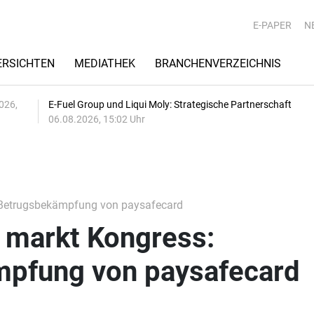
E-PAPER
N
RSICHTEN
MEDIATHEK
BRANCHENVERZEICHNIS
026,
E-Fuel Group und Liqui Moly: Strategische Partnerschaft
06.08.2026, 15:02 Uhr
: Betrugsbekämpfung von paysafecard
n markt Kongress:
pfung von paysafecard