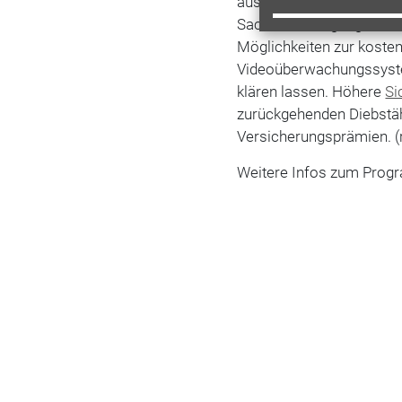
auseinandersetzen müsse
Sachbeschädigung. Basti
Möglichkeiten zur kost
Videoüberwachungssystem
klären lassen. Höhere
Si
zurückgehenden Diebstäh
Versicherungsprämien. (
Weitere Infos zum Prog