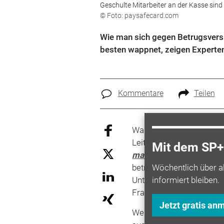
Geschulte Mitarbeiter an der Kasse sind
© Foto: paysafecard.com
Wie man sich gegen Betrugsvers
besten wappnet, zeigen Experten 
Kommentare
Teilen
Warum PINs so wertvoll
Leiter der deutschen pa
Mit dem SP+ 
markt
Kongress
den an
betreibern. Wie sieht d
Wöchentlich über a
Unternehmer beim Thema
informiert bleiben.
Fragen findet von Both i
Jetzt gratis an
Weitere heikle Themen, m