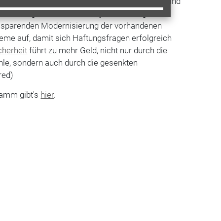
n, sind Tankbetrug, Ladendiebstahl, Einbruch und
an Döring von Abus Security-Center zeigt
ensparenden Modernisierung der vorhandenen
e auf, damit sich Haftungsfragen erfolgreich
cherheit
führt zu mehr Geld, nicht nur durch die
le, sondern auch durch die gesenkten
red)
ramm gibt's
hier
.