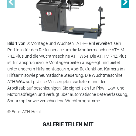
Bild 1 von 9:
Montage und Wuchten | ATH-Heinl erweitert sein
Bil
Portfolio für den Reifenservice um die Montiermaschine ATH M
Sys
74Z Plus und die Wuchtmaschine ATH W64. Die ATH M 74Z Plus
Rei
ist für anspruchsvolle Montagearbeiten ausgelegt und bietet
ein
unter anderem Hilfsmontagearm, Abdrückfunktion, Kamera im
Ser
Hilfsarm sowie pneumatische Steuerung. Die Wuchtmaschine
erf
ATH W64 soll präzise Messergebnisse liefern und den
sow
Arbeitsablauf beschleunigen. Sie eignet sich für Pkw-, Lkw- und
© F
Motorradfelgen und verfügt über automatische Datenerfassung,
Sonarkopf sowie verschiedene Wuchtprogramme.
© Foto: ATH-Heinl
GALERIE TEILEN MIT