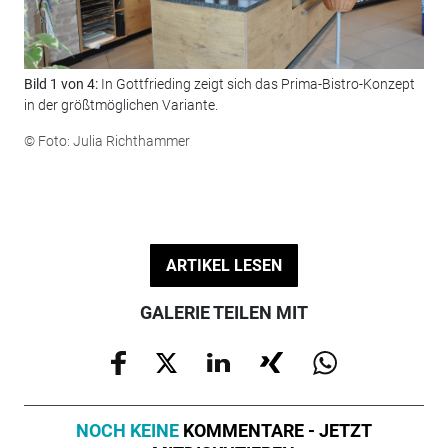
Bild 1 von 4:
In Gottfrieding zeigt sich das Prima-Bistro-Konzept
Bil
in der größtmöglichen Variante.
und
Päc
© Foto: Julia Richthammer
Bis
© F
ARTIKEL LESEN
GALERIE TEILEN MIT
NOCH KEINE
KOMMENTARE - JETZT