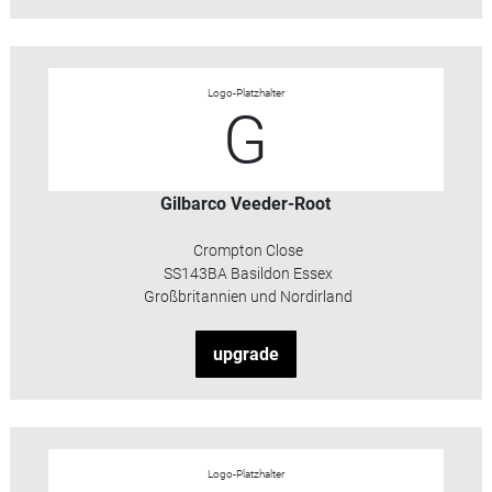
Logo-Platzhalter
G
Gilbarco Veeder-Root
Crompton Close
SS143BA Basildon Essex
Großbritannien und Nordirland
upgrade
Logo-Platzhalter