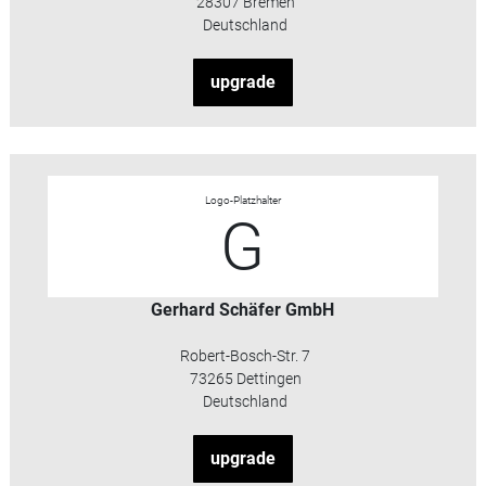
28307 Bremen
Deutschland
upgrade
Logo-Platzhalter
G
Gerhard Schäfer GmbH
Robert-Bosch-Str. 7
73265 Dettingen
Deutschland
upgrade