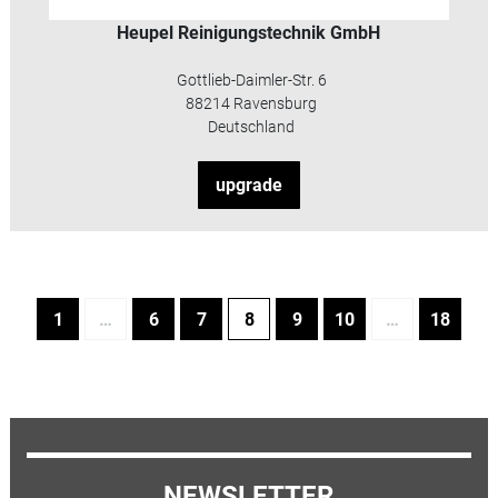
Heupel Reinigungstechnik GmbH
Gottlieb-Daimler-Str. 6
88214 Ravensburg
Deutschland
upgrade
1
…
6
7
8
9
10
…
18
NEWSLETTER