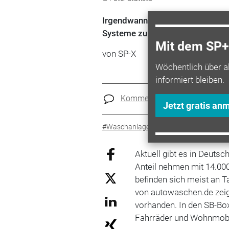
Irgendwann ist das Auto schmutz
Systeme zum Säubern nutzen. Ei
Mit dem SP+ 
von SP-X
Wöchentlich über a
informiert bleiben.
Kommentare
Teilen
Jetzt gratis an
#Waschanlage
#Autowäsche
#Porta
Aktuell gibt es in Deut
Anteil nehmen mit 14.00
befinden sich meist an Ta
von autowaschen.de zeig
vorhanden. In den SB-Bo
Fahrräder und Wohnmob