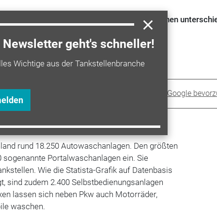
ig und benötigt eine Wäsche. Autofahrer können unterschi
n System überwiegt.
Newsletter geht's schneller!
lles Wichtige aus der Tankstellenbranche
Sprit+ bei Google bevor
melden
lwaschanlage
#Tankstelle
#Motorrad
#Wohnmobile
schland rund 18.250 Autowaschanlagen. Den größten
0 sogenannte Portalwaschanlagen ein. Sie
nkstellen. Wie die Statista-Grafik auf Datenbasis
t, sind zudem 2.400 Selbstbedienungsanlagen
xen lassen sich neben Pkw auch Motorräder,
ile waschen.