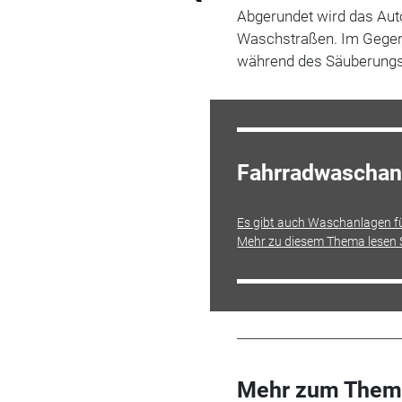
Abgerundet wird das Au
Waschstraßen. Im Gegensa
während des Säuberungs
Fahrradwaschanl
Es gibt auch Waschanlagen fü
Mehr zu diesem Thema lesen Si
Mehr zum Them