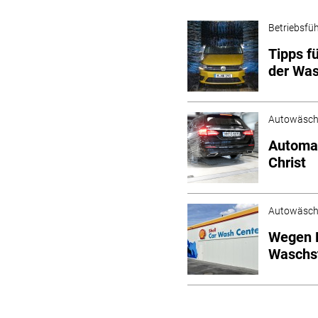
Betriebsfü
Tipps f
der Wa
Autowäsc
Automat
Christ
Autowäsc
Wegen E
Waschs