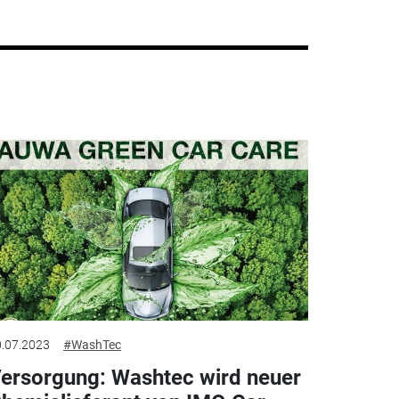
.07.2023
#WashTec
ersorgung: Washtec wird neuer