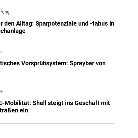
hrung
ür den Alltag: Sparpotenziale und -tabus in
schanlage
he
isches Vorsprühsystem: Spraybar von
he
-Mobilität: Shell steigt ins Geschäft mit
traßen ein